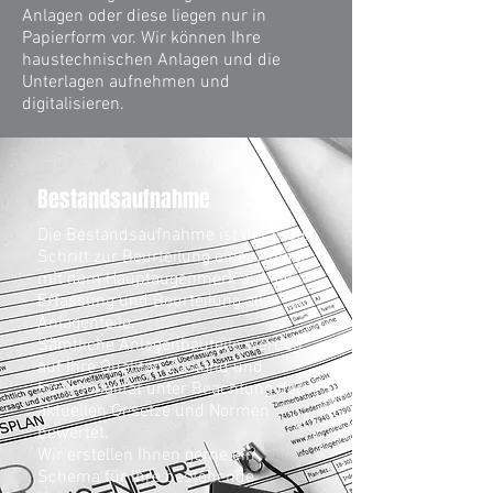
Anlagen oder diese liegen nur in
Papierform vor. Wir können Ihre
haustechnischen Anlagen und die
Unterlagen aufnehmen und
digitalisieren.
Bestandsaufnahme
Die Bestandsaufnahme ist der erste
Schritt zur Beurteilung einer Anlage
mit dem Hauptaugenmerk auf die
Erfassung und Beurteilung aller
Anlagenteile.
Sämtliche Anlagenbauteile werden
auf Ihre Qualität, Zustand und
Funktionalität unter Beachtung der
aktuellen Gesetze und Normen
bewertet.
Wir erstellen Ihnen gerne ein
Schema für Ihre bestehende