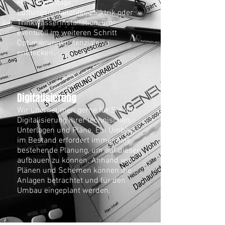
Heizungsanlage,
Lüftungsinstallation, Elektrik oder
Trinkwasserinstallation, um
eventuell im weiteren Schritt
Optimierungspotenziale zu
entdecken.
Digitalisierung
Wir übernehmen gerne für Sie die
Digitalisierung Ihrer technischen
Unterlagen und Pläne. Ein Umbau
im Bestand erfordert immer eine
bestehende Planung, um auf dieser
aufbauen zu können. Anhand von
Plänen und Schemen können die
Anlagen betrachtet und für den
Umbau eingeplant werden.